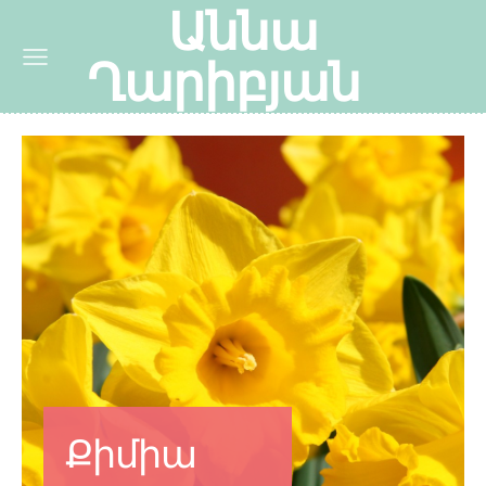
Աննա
Ղարիբյան
Քիմիա