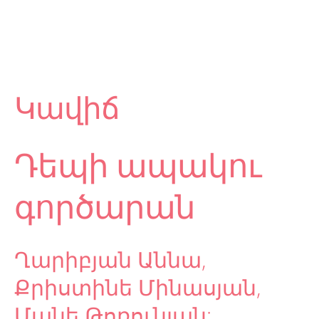
Կավիճ
Դեպի ապակու
գործարան
Ղարիբյան Աննա,
Քրիստինե Մինասյան,
Մանե Թոռունյան: